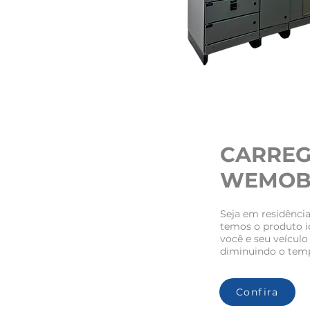
CARREG
WEMO
Seja em residênci
temos o produto i
você e seu veículo 
diminuindo o temp
Confira