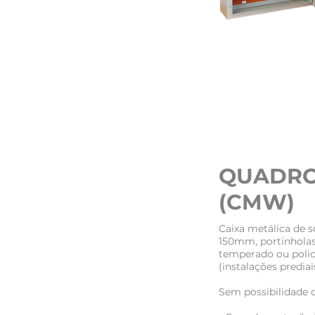
QUADRO
(CMW)
Caixa metálica de
150mm, portinholas
temperado ou poli
(instalações predia
Sem possibilidade d