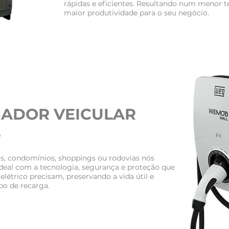
rápidas e eficientes. Resultando num menor t
maior produtividade para o seu negócio.
ADOR VEICULAR
B
as, condomínios, shoppings ou rodovias nós
deal com a tecnologia, segurança e proteção que
elétrico precisam, preservando a vida útil e
o de recarga.