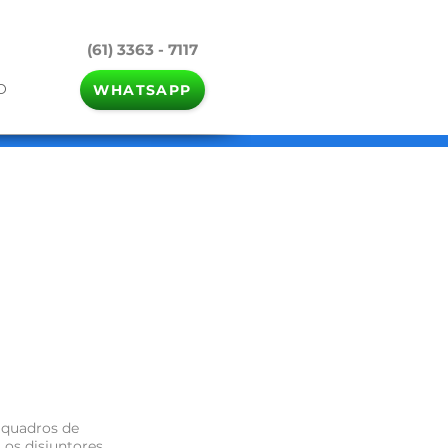
(61) 3363 - 7117
O
WHATSAPP
a quadros de
 os disjuntores