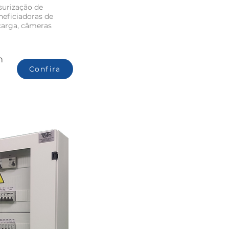
surização de
neficiadoras de
carga, câmeras
m
Confira