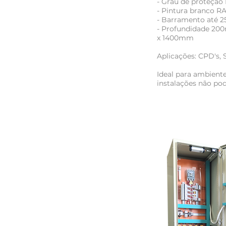
- Grau de proteção I
- Pintura branco R
- Barramento até 
- Profundidade 200
x 1400mm
Aplicações: CPD's, 
Ideal para ambient
instalações não po