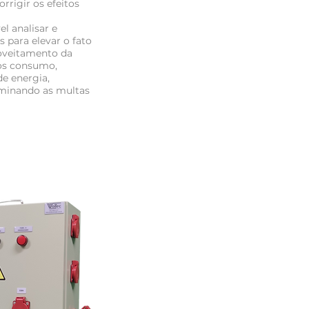
rrigir os efeitos
l analisar e
 para elevar o fato
roveitamento da
os consumo,
de energia,
iminando as multas