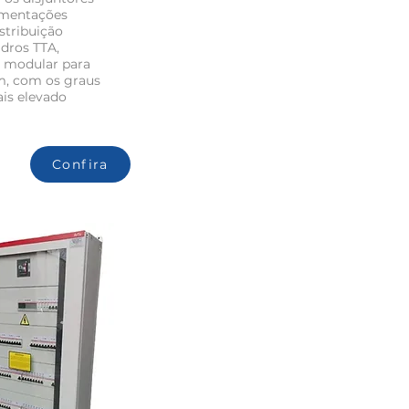
imentações
stribuição
dros TTA,
o modular para
m, com os graus
ais elevado
Confira